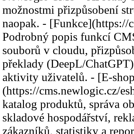
možnostmi přizpůsobení str
naopak. - [Funkce](https://
Podrobný popis funkcí CMS
souborů v cloudu, přizpůsob
překlady (DeepL/ChatGPT), 
aktivity uživatelů. - [E-sho
(https://cms.newlogic.cz/e
katalog produktů, správa o
skladové hospodářství, rekl
zákazníků, statistiky a repo