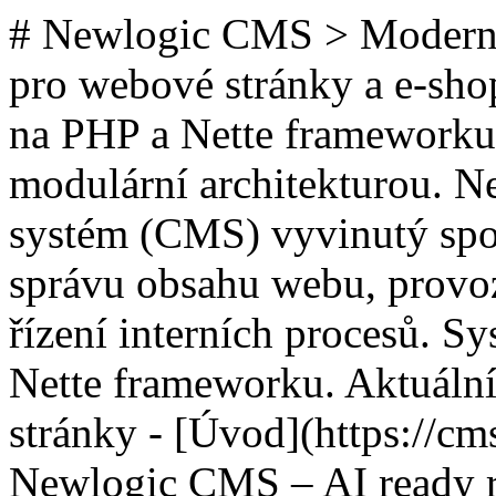
# Newlogic CMS > Moderní
pro webové stránky a e-sho
na PHP a Nette frameworku 
modulární architekturou. N
systém (CMS) vyvinutý spo
správu obsahu webu, provoz
řízení interních procesů. S
Nette frameworku. Aktuální 
stránky - [Úvod](https://cm
Newlogic CMS – AI ready 