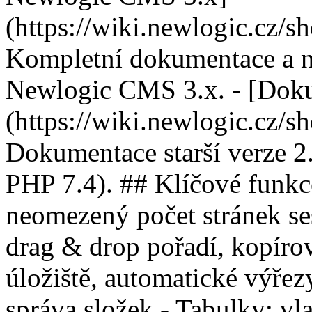
(https://wiki.newlogic.cz/s
Kompletní dokumentace a n
Newlogic CMS 3.x. - [Dok
(https://wiki.newlogic.cz/s
Dokumentace starší verze 
PHP 7.4). ## Klíčové funkc
neomezený počet stránek se
drag & drop pořadí, kopíro
úložiště, automatické výřez
správa složek - Tabulky: vla