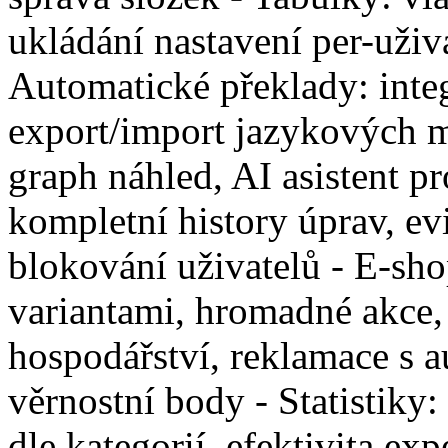
ukládání nastavení per-uživa
Automatické překlady: int
export/import jazykových m
graph náhled, AI asistent pr
kompletní history úprav, ev
blokování uživatelů - E-sh
variantami, hromadné akce,
hospodářství, reklamace s 
věrnostní body - Statistiky: 
dle kategorií, efektivita ex