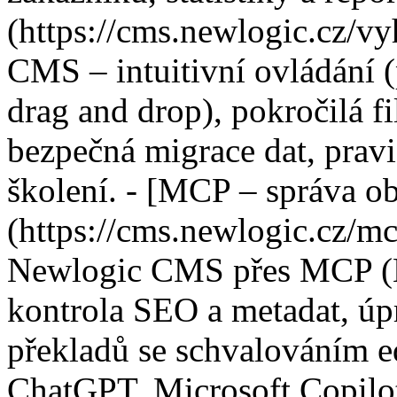
(https://cms.newlogic.cz/v
CMS – intuitivní ovládání (
drag and drop), pokročilá f
bezpečná migrace dat, pravi
školení. - [MCP – správa o
(https://cms.newlogic.cz/mc
Newlogic CMS přes MCP (M
kontrola SEO a metadat, úp
překladů se schvalováním e
ChatGPT, Microsoft Copilot,