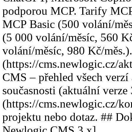
podporou MCP. Tarify MCP 
MCP Basic (500 volání/měs
(5 000 volání/měsíc, 560 K
volání/měsíc, 980 Kč/měs.).
(https://cms.newlogic.cz/a
CMS – přehled všech verzí
současnosti (aktuální verze 
(https://cms.newlogic.cz/k
projektu nebo dotaz. ## D
Newlogic CMS 3.x]