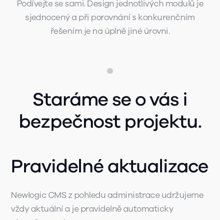
Podívejte se sami. Design jednotlivých modulů je
sjednocený a při porovnání s konkurenčním
řešením je na úplně jiné úrovni.
Staráme se o vás i
bezpečnost projektu.
Pravidelné aktualizace
Newlogic CMS z pohledu administrace udržujeme
vždy aktuální a je pravidelně automaticky